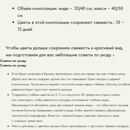
Объём композиции: миди ~ 30/40 см; макси ~ 40/50
см
Цветы в этой композиции сохраняют свежесть : 10 ~
15 дней
Чтобы цветы дольше сохранили свежесть и красивый вид,
мы подготовили для вас небольшие советы по уходу
↓
Советы по уходу
Советы по уходу
Если букет упакован в бумаге, желательно снять ее перед тем как ставить вазу,
убрать все ленты снаружи, кроме тех, что связывают букет внутри и держат
композицию. Тугие ленты мешают поступать воде через стебель к бутону, ослабив
давление букет простоит намного дольше
Подрезать стебель цветов на 2-3 см под углом 45 градусов острым ножом
или секатором, чтобы увеличить площадь поглощения стеблем воды.
Рекомендуется обновлять срез при каждой замене воды – это обеспечит лучшее
питание бутонов. Ежедневно меняйте воду, чтобы препятствовать образованию
патогенной микрофлоры. Вместе с заменой воды советуем промыть и вазу
с моющим средством
Место для вазы с цветами должно быть прохладным с притоком свежего воздуха,