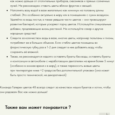
как можно дальше от отопительных приборов, сквозняков и прямых солнечных
лучей. Не рекомендуем ставить цветы вблизи фруктов и овощей.
Наполнять вазу водой в вазе желательно как минимум на половину длины
стеблей. Это особенно актуально в жару или в помещениях с сухим воздухом.
Удаляйте из воды листья, а также увядшие части цветов – они провоцируют
развитие бактерий, которые ускоряют порчу цветов. Используйте специальные
добавки, продлевающие жизнь растений. Не используйте сахар и другие
народные средства!
Следите за количеством воды в вазе, многие цветы, например тюльпаны и пионы,
потребляют ее в больших объемах. Если стебли цветов помещены во
флористическую губку, раз в 1-2 дня следует в нее добавлять воду, чтобы
сохранять её влажной.
Также, не рекомендуется надолго оставлять букеты без воды, оставлять букеты
и композиции в автомобиле с неработающим двигателем на время более 5 минут
(особенно в зимнее время и в жару), а также переносить живые цветы
при температуре ниже +2 градусов без дополнительной упаковки (она может
быть просто технической, не декоративной)
Команда Галереи цветов 48 всегда следит за качеством наших букетов и хотим, чтобы
они радовали Вас как можно дольше!
Также вам может понравится ?