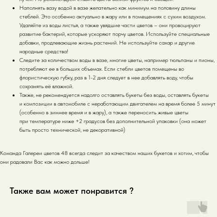
Наполнять вазу водой в вазе желательно как минимум на половину длины
стеблей. Это особенно актуально в жару или в помещениях с сухим воздухом.
Удаляйте из воды листья, а также увядшие части цветов – они провоцируют
развитие бактерий, которые ускоряют порчу цветов. Используйте специальные
добавки, продлевающие жизнь растений. Не используйте сахар и другие
народные средства!
Следите за количеством воды в вазе, многие цветы, например тюльпаны и пионы,
потребляют ее в больших объемах. Если стебли цветов помещены во
флористическую губку, раз в 1-2 дня следует в нее добавлять воду, чтобы
сохранять её влажной.
Также, не рекомендуется надолго оставлять букеты без воды, оставлять букеты
и композиции в автомобиле с неработающим двигателем на время более 5 минут
(особенно в зимнее время и в жару), а также переносить живые цветы
при температуре ниже +2 градусов без дополнительной упаковки (она может
быть просто технической, не декоративной)
Команда Галереи цветов 48 всегда следит за качеством наших букетов и хотим, чтобы
они радовали Вас как можно дольше!
Также вам может понравится ?