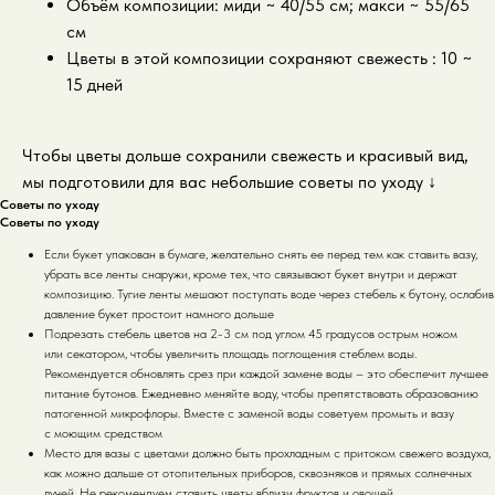
Объём композиции: миди ~ 40/55 см; макси ~ 55/65
см
Цветы в этой композиции сохраняют свежесть : 10 ~
15 дней
Чтобы цветы дольше сохранили свежесть и красивый вид,
мы подготовили для вас небольшие советы по уходу
↓
Советы по уходу
Советы по уходу
Если букет упакован в бумаге, желательно снять ее перед тем как ставить вазу,
убрать все ленты снаружи, кроме тех, что связывают букет внутри и держат
композицию. Тугие ленты мешают поступать воде через стебель к бутону, ослабив
давление букет простоит намного дольше
Подрезать стебель цветов на 2-3 см под углом 45 градусов острым ножом
или секатором, чтобы увеличить площадь поглощения стеблем воды.
Рекомендуется обновлять срез при каждой замене воды – это обеспечит лучшее
питание бутонов. Ежедневно меняйте воду, чтобы препятствовать образованию
патогенной микрофлоры. Вместе с заменой воды советуем промыть и вазу
с моющим средством
Место для вазы с цветами должно быть прохладным с притоком свежего воздуха,
как можно дальше от отопительных приборов, сквозняков и прямых солнечных
лучей. Не рекомендуем ставить цветы вблизи фруктов и овощей.