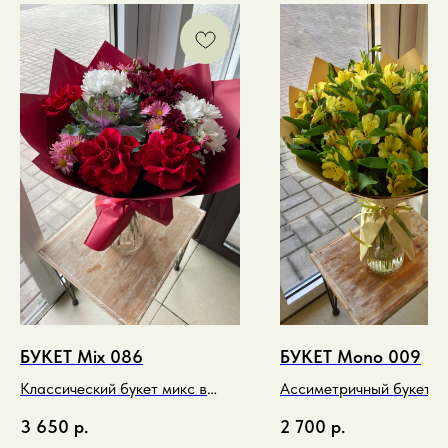
БУКЕТ Mix 086
БУКЕТ Mono 009
Классический букет микс в
Ассиметричный букет м
контрастном красном и белом
спиральный в лимонном
3 650
р.
2 700
р.
тоне