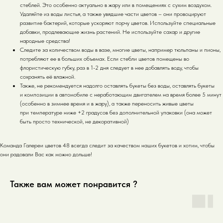
стеблей. Это особенно актуально в жару или в помещениях с сухим воздухом.
Удаляйте из воды листья, а также увядшие части цветов – они провоцируют
развитие бактерий, которые ускоряют порчу цветов. Используйте специальные
добавки, продлевающие жизнь растений. Не используйте сахар и другие
народные средства!
Следите за количеством воды в вазе, многие цветы, например тюльпаны и пионы,
потребляют ее в больших объемах. Если стебли цветов помещены во
флористическую губку, раз в 1-2 дня следует в нее добавлять воду, чтобы
сохранять её влажной.
Также, не рекомендуется надолго оставлять букеты без воды, оставлять букеты
и композиции в автомобиле с неработающим двигателем на время более 5 минут
(особенно в зимнее время и в жару), а также переносить живые цветы
при температуре ниже +2 градусов без дополнительной упаковки (она может
быть просто технической, не декоративной)
Команда Галереи цветов 48 всегда следит за качеством наших букетов и хотим, чтобы
они радовали Вас как можно дольше!
Также вам может понравится ?