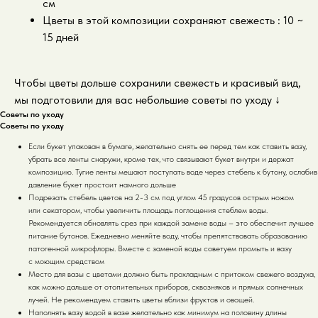
см
Цветы в этой композиции сохраняют свежесть : 10 ~
15 дней
Чтобы цветы дольше сохранили свежесть и красивый вид,
мы подготовили для вас небольшие советы по уходу
↓
Советы по уходу
Советы по уходу
Если букет упакован в бумаге, желательно снять ее перед тем как ставить вазу,
убрать все ленты снаружи, кроме тех, что связывают букет внутри и держат
композицию. Тугие ленты мешают поступать воде через стебель к бутону, ослабив
давление букет простоит намного дольше
Подрезать стебель цветов на 2-3 см под углом 45 градусов острым ножом
или секатором, чтобы увеличить площадь поглощения стеблем воды.
Рекомендуется обновлять срез при каждой замене воды – это обеспечит лучшее
питание бутонов. Ежедневно меняйте воду, чтобы препятствовать образованию
патогенной микрофлоры. Вместе с заменой воды советуем промыть и вазу
с моющим средством
Место для вазы с цветами должно быть прохладным с притоком свежего воздуха,
как можно дальше от отопительных приборов, сквозняков и прямых солнечных
лучей. Не рекомендуем ставить цветы вблизи фруктов и овощей.
Наполнять вазу водой в вазе желательно как минимум на половину длины