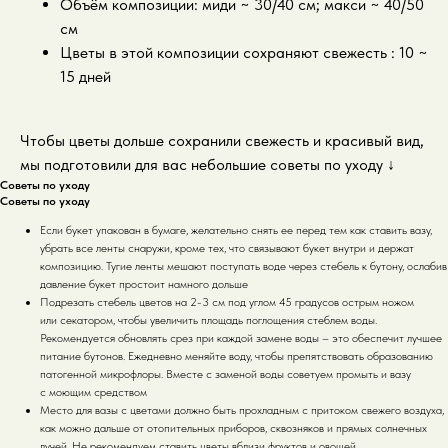
Объём композиции: миди ~ 30/40 см; макси ~ 40/50
см
Цветы в этой композиции сохраняют свежесть : 10 ~
15 дней
Чтобы цветы дольше сохранили свежесть и красивый вид,
мы подготовили для вас небольшие советы по уходу
↓
Советы по уходу
Советы по уходу
Если букет упакован в бумаге, желательно снять ее перед тем как ставить вазу,
убрать все ленты снаружи, кроме тех, что связывают букет внутри и держат
композицию. Тугие ленты мешают поступать воде через стебель к бутону, ослабив
давление букет простоит намного дольше
Подрезать стебель цветов на 2-3 см под углом 45 градусов острым ножом
или секатором, чтобы увеличить площадь поглощения стеблем воды.
Рекомендуется обновлять срез при каждой замене воды – это обеспечит лучшее
питание бутонов. Ежедневно меняйте воду, чтобы препятствовать образованию
патогенной микрофлоры. Вместе с заменой воды советуем промыть и вазу
с моющим средством
Место для вазы с цветами должно быть прохладным с притоком свежего воздуха,
как можно дальше от отопительных приборов, сквозняков и прямых солнечных
лучей. Не рекомендуем ставить цветы вблизи фруктов и овощей.