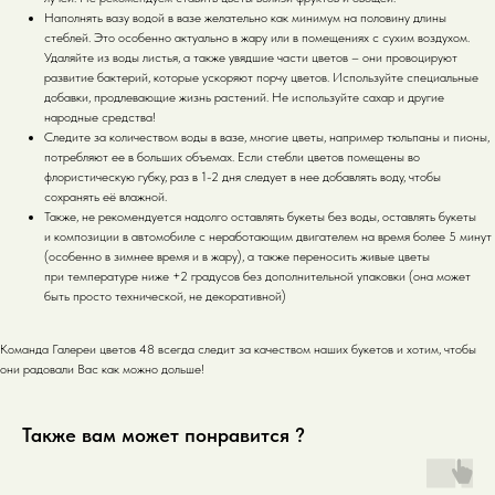
Наполнять вазу водой в вазе желательно как минимум на половину длины
стеблей. Это особенно актуально в жару или в помещениях с сухим воздухом.
Удаляйте из воды листья, а также увядшие части цветов – они провоцируют
развитие бактерий, которые ускоряют порчу цветов. Используйте специальные
добавки, продлевающие жизнь растений. Не используйте сахар и другие
народные средства!
Следите за количеством воды в вазе, многие цветы, например тюльпаны и пионы,
потребляют ее в больших объемах. Если стебли цветов помещены во
флористическую губку, раз в 1-2 дня следует в нее добавлять воду, чтобы
сохранять её влажной.
Также, не рекомендуется надолго оставлять букеты без воды, оставлять букеты
и композиции в автомобиле с неработающим двигателем на время более 5 минут
(особенно в зимнее время и в жару), а также переносить живые цветы
при температуре ниже +2 градусов без дополнительной упаковки (она может
быть просто технической, не декоративной)
Команда Галереи цветов 48 всегда следит за качеством наших букетов и хотим, чтобы
они радовали Вас как можно дольше!
Также вам может понравится ?