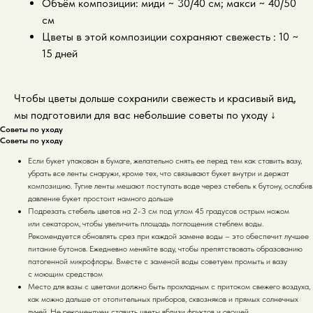
Объём композиции: миди ~ 30/40 см; макси ~ 40/50
см
Цветы в этой композиции сохраняют свежесть : 10 ~
15 дней
Чтобы цветы дольше сохранили свежесть и красивый вид,
мы подготовили для вас небольшие советы по уходу
↓
Советы по уходу
Советы по уходу
Если букет упакован в бумаге, желательно снять ее перед тем как ставить вазу,
убрать все ленты снаружи, кроме тех, что связывают букет внутри и держат
композицию. Тугие ленты мешают поступать воде через стебель к бутону, ослабив
давление букет простоит намного дольше
Подрезать стебель цветов на 2-3 см под углом 45 градусов острым ножом
или секатором, чтобы увеличить площадь поглощения стеблем воды.
Рекомендуется обновлять срез при каждой замене воды – это обеспечит лучшее
питание бутонов. Ежедневно меняйте воду, чтобы препятствовать образованию
патогенной микрофлоры. Вместе с заменой воды советуем промыть и вазу
с моющим средством
Место для вазы с цветами должно быть прохладным с притоком свежего воздуха,
как можно дальше от отопительных приборов, сквозняков и прямых солнечных
лучей. Не рекомендуем ставить цветы вблизи фруктов и овощей.