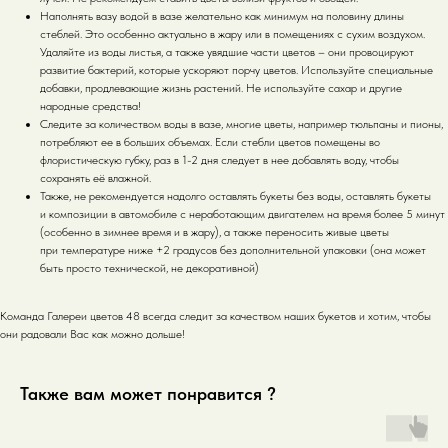
Наполнять вазу водой в вазе желательно как минимум на половину длины
стеблей. Это особенно актуально в жару или в помещениях с сухим воздухом.
Удаляйте из воды листья, а также увядшие части цветов – они провоцируют
развитие бактерий, которые ускоряют порчу цветов. Используйте специальные
добавки, продлевающие жизнь растений. Не используйте сахар и другие
народные средства!
Следите за количеством воды в вазе, многие цветы, например тюльпаны и пионы,
потребляют ее в больших объемах. Если стебли цветов помещены во
флористическую губку, раз в 1-2 дня следует в нее добавлять воду, чтобы
сохранять её влажной.
Также, не рекомендуется надолго оставлять букеты без воды, оставлять букеты
и композиции в автомобиле с неработающим двигателем на время более 5 минут
(особенно в зимнее время и в жару), а также переносить живые цветы
при температуре ниже +2 градусов без дополнительной упаковки (она может
быть просто технической, не декоративной)
Команда Галереи цветов 48 всегда следит за качеством наших букетов и хотим, чтобы
они радовали Вас как можно дольше!
Также вам может понравится ?