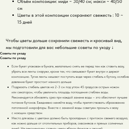
Объём композиции: миди ~ 30/40 см; макси ~ 40/50
см
Цветы в этой композиции сохраняют свежесть : 10 ~
15 дней
Чтобы цветы дольше сохранили свежесть и красивый вид,
мы подготовили для вас небольшие советы по уходу
↓
Советы по уходу
Советы по уходу
Если букет упакован в бумаге, желательно снять ее перед тем как ставить вазу,
убрать все ленты снаружи, кроме тех, что связывают букет внутри и держат
композицию. Тугие ленты мешают поступать воде через стебель к бутону, ослабив
давление букет простоит намного дольше
Подрезать стебель цветов на 2-3 см под углом 45 градусов острым ножом
или секатором, чтобы увеличить площадь поглощения стеблем воды.
Рекомендуется обновлять срез при каждой замене воды – это обеспечит лучшее
питание бутонов. Ежедневно меняйте воду, чтобы препятствовать образованию
патогенной микрофлоры. Вместе с заменой воды советуем промыть и вазу
с моющим средством
Место для вазы с цветами должно быть прохладным с притоком свежего воздуха,
как можно дальше от отопительных приборов, сквозняков и прямых солнечных
лучей. Не рекомендуем ставить цветы вблизи фруктов и овощей.