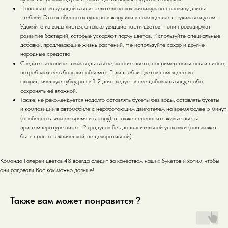
Наполнять вазу водой в вазе желательно как минимум на половину длины
стеблей. Это особенно актуально в жару или в помещениях с сухим воздухом.
Удаляйте из воды листья, а также увядшие части цветов – они провоцируют
развитие бактерий, которые ускоряют порчу цветов. Используйте специальные
добавки, продлевающие жизнь растений. Не используйте сахар и другие
народные средства!
Следите за количеством воды в вазе, многие цветы, например тюльпаны и пионы,
потребляют ее в больших объемах. Если стебли цветов помещены во
флористическую губку, раз в 1-2 дня следует в нее добавлять воду, чтобы
сохранять её влажной.
Также, не рекомендуется надолго оставлять букеты без воды, оставлять букеты
и композиции в автомобиле с неработающим двигателем на время более 5 минут
(особенно в зимнее время и в жару), а также переносить живые цветы
при температуре ниже +2 градусов без дополнительной упаковки (она может
быть просто технической, не декоративной)
Команда Галереи цветов 48 всегда следит за качеством наших букетов и хотим, чтобы
они радовали Вас как можно дольше!
Также вам может понравится ?