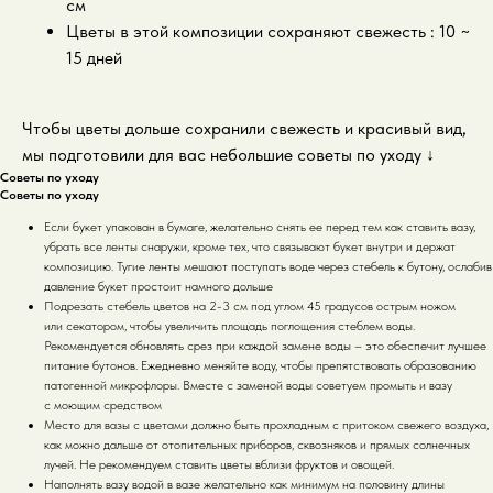
см
Цветы в этой композиции сохраняют свежесть : 10 ~
15 дней
Чтобы цветы дольше сохранили свежесть и красивый вид,
мы подготовили для вас небольшие советы по уходу
↓
Советы по уходу
Советы по уходу
Если букет упакован в бумаге, желательно снять ее перед тем как ставить вазу,
убрать все ленты снаружи, кроме тех, что связывают букет внутри и держат
композицию. Тугие ленты мешают поступать воде через стебель к бутону, ослабив
давление букет простоит намного дольше
Подрезать стебель цветов на 2-3 см под углом 45 градусов острым ножом
или секатором, чтобы увеличить площадь поглощения стеблем воды.
Рекомендуется обновлять срез при каждой замене воды – это обеспечит лучшее
питание бутонов. Ежедневно меняйте воду, чтобы препятствовать образованию
патогенной микрофлоры. Вместе с заменой воды советуем промыть и вазу
с моющим средством
Место для вазы с цветами должно быть прохладным с притоком свежего воздуха,
как можно дальше от отопительных приборов, сквозняков и прямых солнечных
лучей. Не рекомендуем ставить цветы вблизи фруктов и овощей.
Наполнять вазу водой в вазе желательно как минимум на половину длины