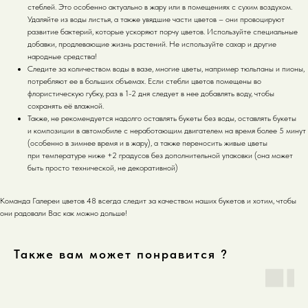
стеблей. Это особенно актуально в жару или в помещениях с сухим воздухом.
Удаляйте из воды листья, а также увядшие части цветов – они провоцируют
развитие бактерий, которые ускоряют порчу цветов. Используйте специальные
добавки, продлевающие жизнь растений. Не используйте сахар и другие
народные средства!
Следите за количеством воды в вазе, многие цветы, например тюльпаны и пионы,
потребляют ее в больших объемах. Если стебли цветов помещены во
флористическую губку, раз в 1-2 дня следует в нее добавлять воду, чтобы
сохранять её влажной.
Также, не рекомендуется надолго оставлять букеты без воды, оставлять букеты
и композиции в автомобиле с неработающим двигателем на время более 5 минут
(особенно в зимнее время и в жару), а также переносить живые цветы
при температуре ниже +2 градусов без дополнительной упаковки (она может
быть просто технической, не декоративной)
Команда Галереи цветов 48 всегда следит за качеством наших букетов и хотим, чтобы
они радовали Вас как можно дольше!
Также вам может понравится ?