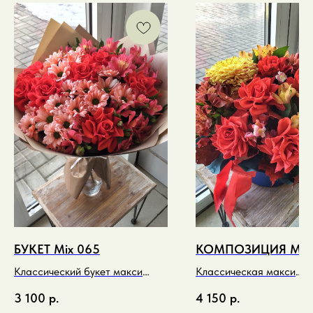
БУКЕТ Mix 065
КОМПОЗИЦИЯ Mix 
Классический букет макси
Классическая макси
спиральный в красно-
композиция в медово-
3 100
р.
4 150
р.
терракотовых тонах
коралловом оттенке