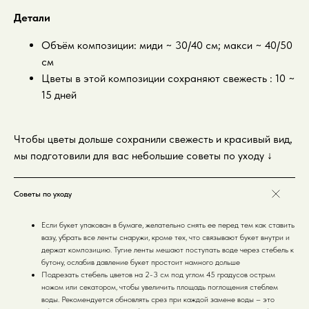
Детали
Объём композиции: миди ~ 30/40 см; макси ~ 40/50
см
Цветы в этой композиции сохраняют свежесть : 10 ~
15 дней
Чтобы цветы дольше сохранили свежесть и красивый вид,
мы подготовили для вас небольшие советы по уходу
↓
Советы по уходу
Если букет упакован в бумаге, желательно снять ее перед тем как ставить
вазу, убрать все ленты снаружи, кроме тех, что связывают букет внутри и
держат композицию. Тугие ленты мешают поступать воде через стебель к
бутону, ослабив давление букет простоит намного дольше
Подрезать стебель цветов на 2-3 см под углом 45 градусов острым
ножом или секатором, чтобы увеличить площадь поглощения стеблем
воды. Рекомендуется обновлять срез при каждой замене воды – это