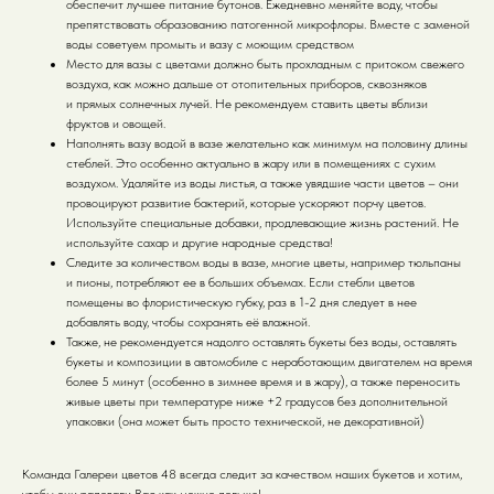
обеспечит лучшее питание бутонов. Ежедневно меняйте воду, чтобы
препятствовать образованию патогенной микрофлоры. Вместе с заменой
воды советуем промыть и вазу с моющим средством
Место для вазы с цветами должно быть прохладным с притоком свежего
воздуха, как можно дальше от отопительных приборов, сквозняков
и прямых солнечных лучей. Не рекомендуем ставить цветы вблизи
фруктов и овощей.
Наполнять вазу водой в вазе желательно как минимум на половину длины
стеблей. Это особенно актуально в жару или в помещениях с сухим
воздухом. Удаляйте из воды листья, а также увядшие части цветов – они
провоцируют развитие бактерий, которые ускоряют порчу цветов.
Используйте специальные добавки, продлевающие жизнь растений. Не
используйте сахар и другие народные средства!
Следите за количеством воды в вазе, многие цветы, например тюльпаны
и пионы, потребляют ее в больших объемах. Если стебли цветов
помещены во флористическую губку, раз в 1-2 дня следует в нее
добавлять воду, чтобы сохранять её влажной.
Также, не рекомендуется надолго оставлять букеты без воды, оставлять
букеты и композиции в автомобиле с неработающим двигателем на время
более 5 минут (особенно в зимнее время и в жару), а также переносить
живые цветы при температуре ниже +2 градусов без дополнительной
упаковки (она может быть просто технической, не декоративной)
Команда Галереи цветов 48 всегда следит за качеством наших букетов и хотим,
чтобы они радовали Вас как можно дольше!