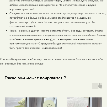
развитие бактерий, которые ускоряют порчу цветов. Используйте специальные
добавки, продлевающие жизнь растений. Не используйте сахар и другие
народные средства!
Следите за количеством воды в вазе, многие цветы, например тюльпаны и пионы,
потребляют ее в больших объемах. Если стебли цветов помещены во
флористическую губку, раз в 1-2 дня следует в нее добавлять воду, чтобы
сохранять её влажной.
Также, не рекомендуется надолго оставлять букеты без воды, оставлять букеты
и композиции в автомобиле с неработающим двигателем на время более 5 минут
(особенно в зимнее время и в жару), а также переносить живые цветы
при температуре ниже +2 градусов без дополнительной упаковки (она может
быть просто технической, не декоративной)
Команда Галереи цветов 48 всегда следит за качеством наших букетов и хотим, чтобы
они радовали Вас как можно дольше!
Также вам может понравится ?