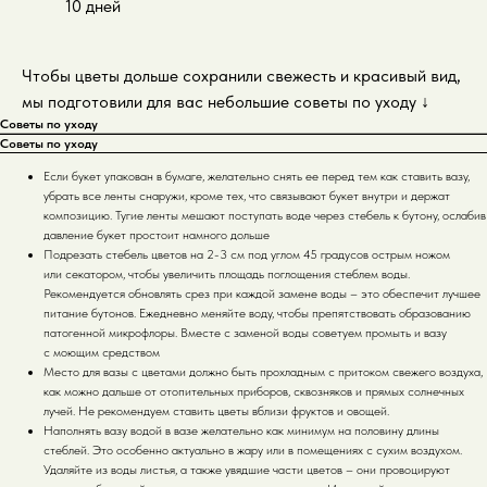
10 дней
Чтобы цветы дольше сохранили свежесть и красивый вид,
мы подготовили для вас небольшие советы по уходу
↓
Советы по уходу
Советы по уходу
Если букет упакован в бумаге, желательно снять ее перед тем как ставить вазу,
убрать все ленты снаружи, кроме тех, что связывают букет внутри и держат
композицию. Тугие ленты мешают поступать воде через стебель к бутону, ослабив
давление букет простоит намного дольше
Подрезать стебель цветов на 2-3 см под углом 45 градусов острым ножом
или секатором, чтобы увеличить площадь поглощения стеблем воды.
Рекомендуется обновлять срез при каждой замене воды – это обеспечит лучшее
питание бутонов. Ежедневно меняйте воду, чтобы препятствовать образованию
патогенной микрофлоры. Вместе с заменой воды советуем промыть и вазу
с моющим средством
Место для вазы с цветами должно быть прохладным с притоком свежего воздуха,
как можно дальше от отопительных приборов, сквозняков и прямых солнечных
лучей. Не рекомендуем ставить цветы вблизи фруктов и овощей.
Наполнять вазу водой в вазе желательно как минимум на половину длины
стеблей. Это особенно актуально в жару или в помещениях с сухим воздухом.
Удаляйте из воды листья, а также увядшие части цветов – они провоцируют