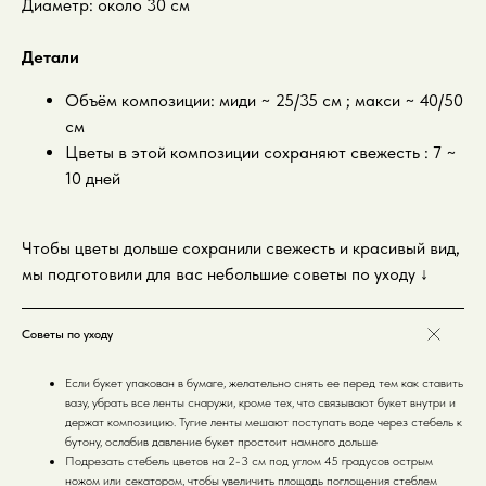
Диаметр: около 30 см
Детали
Объём композиции: миди ~ 25/35 см ; макси ~ 40/50
см
Цветы в этой композиции сохраняют свежесть : 7 ~
10 дней
Чтобы цветы дольше сохранили свежесть и красивый вид,
мы подготовили для вас небольшие советы по уходу
↓
Советы по уходу
Если букет упакован в бумаге, желательно снять ее перед тем как ставить
вазу, убрать все ленты снаружи, кроме тех, что связывают букет внутри и
держат композицию. Тугие ленты мешают поступать воде через стебель к
бутону, ослабив давление букет простоит намного дольше
Подрезать стебель цветов на 2-3 см под углом 45 градусов острым
ножом или секатором, чтобы увеличить площадь поглощения стеблем