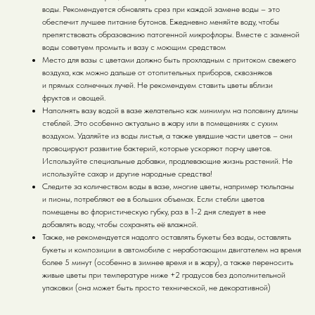
воды. Рекомендуется обновлять срез при каждой замене воды – это
обеспечит лучшее питание бутонов. Ежедневно меняйте воду, чтобы
препятствовать образованию патогенной микрофлоры. Вместе с заменой
воды советуем промыть и вазу с моющим средством
Место для вазы с цветами должно быть прохладным с притоком свежего
воздуха, как можно дальше от отопительных приборов, сквозняков
и прямых солнечных лучей. Не рекомендуем ставить цветы вблизи
фруктов и овощей.
Наполнять вазу водой в вазе желательно как минимум на половину длины
стеблей. Это особенно актуально в жару или в помещениях с сухим
воздухом. Удаляйте из воды листья, а также увядшие части цветов – они
провоцируют развитие бактерий, которые ускоряют порчу цветов.
Используйте специальные добавки, продлевающие жизнь растений. Не
используйте сахар и другие народные средства!
Следите за количеством воды в вазе, многие цветы, например тюльпаны
и пионы, потребляют ее в больших объемах. Если стебли цветов
помещены во флористическую губку, раз в 1-2 дня следует в нее
добавлять воду, чтобы сохранять её влажной.
Также, не рекомендуется надолго оставлять букеты без воды, оставлять
букеты и композиции в автомобиле с неработающим двигателем на время
более 5 минут (особенно в зимнее время и в жару), а также переносить
живые цветы при температуре ниже +2 градусов без дополнительной
упаковки (она может быть просто технической, не декоративной)