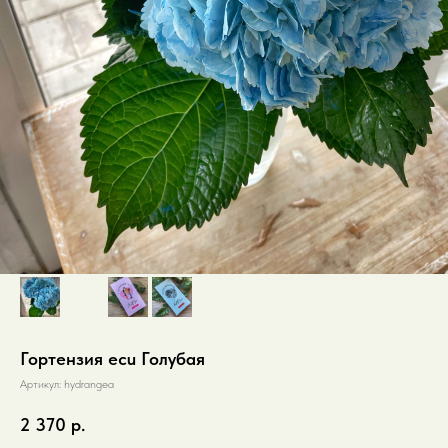
Гортензия ecu Голубая
Артикул:
hydrangea
2 370
р.