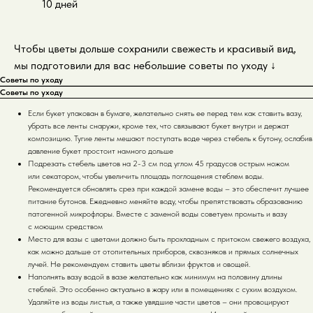
10 дней
Чтобы цветы дольше сохранили свежесть и красивый вид,
мы подготовили для вас небольшие советы по уходу
↓
Советы по уходу
Советы по уходу
Если букет упакован в бумаге, желательно снять ее перед тем как ставить вазу,
убрать все ленты снаружи, кроме тех, что связывают букет внутри и держат
композицию. Тугие ленты мешают поступать воде через стебель к бутону, ослабив
давление букет простоит намного дольше
Подрезать стебель цветов на 2-3 см под углом 45 градусов острым ножом
или секатором, чтобы увеличить площадь поглощения стеблем воды.
Рекомендуется обновлять срез при каждой замене воды – это обеспечит лучшее
питание бутонов. Ежедневно меняйте воду, чтобы препятствовать образованию
патогенной микрофлоры. Вместе с заменой воды советуем промыть и вазу
с моющим средством
Место для вазы с цветами должно быть прохладным с притоком свежего воздуха,
как можно дальше от отопительных приборов, сквозняков и прямых солнечных
лучей. Не рекомендуем ставить цветы вблизи фруктов и овощей.
Наполнять вазу водой в вазе желательно как минимум на половину длины
стеблей. Это особенно актуально в жару или в помещениях с сухим воздухом.
Удаляйте из воды листья, а также увядшие части цветов – они провоцируют