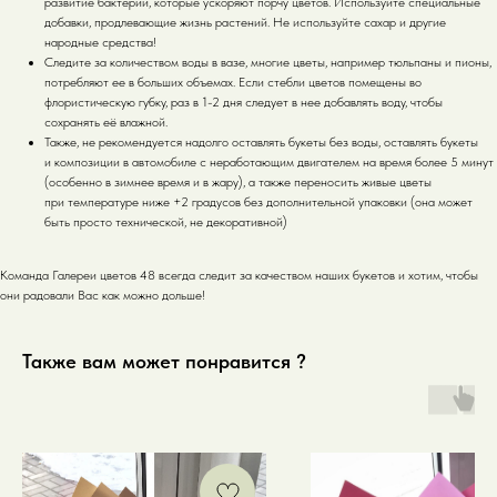
развитие бактерий, которые ускоряют порчу цветов. Используйте специальные
добавки, продлевающие жизнь растений. Не используйте сахар и другие
народные средства!
Следите за количеством воды в вазе, многие цветы, например тюльпаны и пионы,
потребляют ее в больших объемах. Если стебли цветов помещены во
флористическую губку, раз в 1-2 дня следует в нее добавлять воду, чтобы
сохранять её влажной.
Также, не рекомендуется надолго оставлять букеты без воды, оставлять букеты
и композиции в автомобиле с неработающим двигателем на время более 5 минут
(особенно в зимнее время и в жару), а также переносить живые цветы
при температуре ниже +2 градусов без дополнительной упаковки (она может
быть просто технической, не декоративной)
Команда Галереи цветов 48 всегда следит за качеством наших букетов и хотим, чтобы
они радовали Вас как можно дольше!
Также вам может понравится ?