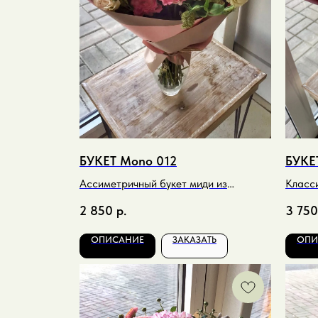
БУКЕТ Mono 012
БУКЕ
Ассиметричный букет миди из
Класси
эустомы в карамельных тонах
и розо
2 850
р.
3 750
ОПИСАНИЕ
ЗАКАЗАТЬ
ОПИ