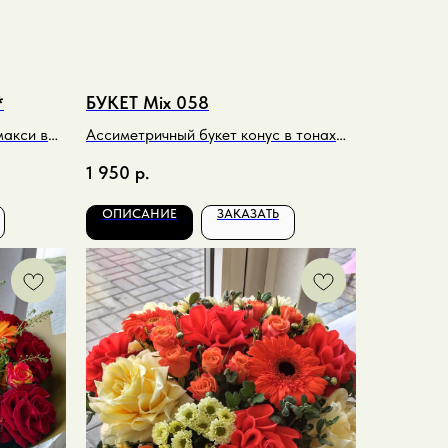
*
БУКЕТ Mix 058
макси в
Ассиметричный букет конус в тонах
фуксия и микс
1 950
р.
ОПИСАНИЕ
ЗАКАЗАТЬ