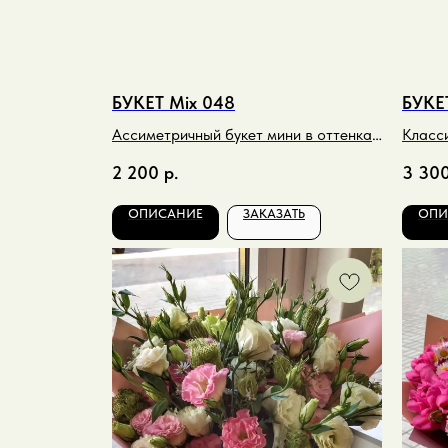
БУКЕТ Mix 048
БУКЕ
Ассиметричный букет мини в оттенках
Класси
микс
хриза
2 200
р.
3 30
тонах
ОПИСАНИЕ
ЗАКАЗАТЬ
ОПИ