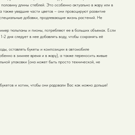
 половину длины стеблей. Это особенно актуально в жару или в
 а также увядшие части цветов – они провоцируют развитие
 специальные добавки, продлевающие жизнь растений. Не
ример тюльпаны и пионы, потребляют ее в больших объемах. Если
1-2 дня следует в нее добавлять воду, чтобы сохранять её
воды, оставлять букеты и композиции в автомобиле
обенно в зимнее время и в жару), а также переносить живые
льной упаковки (она может быть просто технической, не
букетов и хотим, чтобы они радовали Вас как можно дольше!