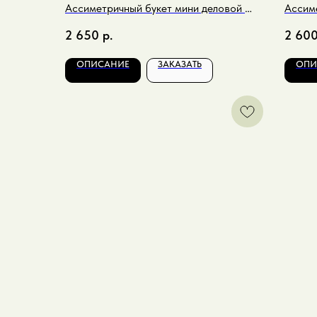
Ассиметричный букет мини деловой в
Ассиме
карамельных оттенках
рыжий
2 650
р.
2 60
ОПИСАНИЕ
ЗАКАЗАТЬ
ОПИ