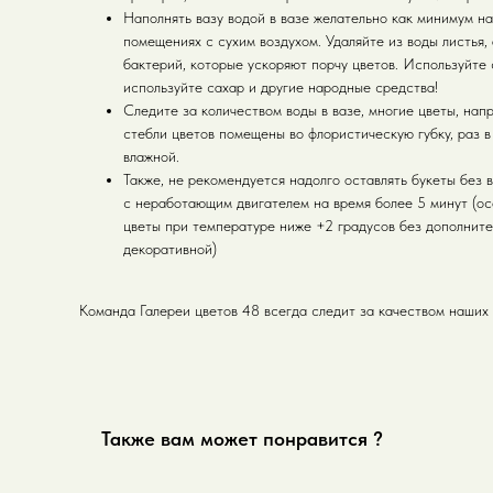
Наполнять вазу водой в вазе желательно как минимум на
помещениях с сухим воздухом. Удаляйте из воды листья,
бактерий, которые ускоряют порчу цветов. Используйте
используйте сахар и другие народные средства!
Следите за количеством воды в вазе, многие цветы, нап
стебли цветов помещены во флористическую губку, раз в 
влажной.
Также, не рекомендуется надолго оставлять букеты без 
с неработающим двигателем на время более 5 минут (ос
цветы при температуре ниже +2 градусов без дополните
декоративной)
Команда Галереи цветов 48 всегда следит за качеством наших 
Также вам может понравится ?