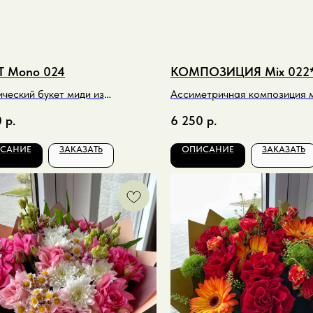
Т Mono 024
КОМПОЗИЦИЯ Mix 022
ческий букет миди из
Ассиметричная композиция 
нтем в контрастных сиреневых
винно-бордовых оттенках
0
р.
6 250
р.
САНИЕ
ЗАКАЗАТЬ
ОПИСАНИЕ
ЗАКАЗАТЬ