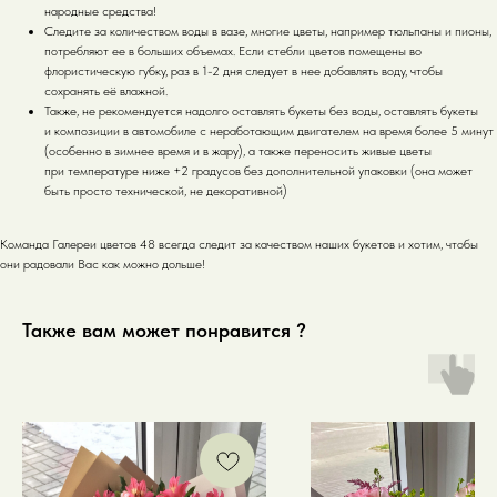
народные средства!
Следите за количеством воды в вазе, многие цветы, например тюльпаны и пионы,
потребляют ее в больших объемах. Если стебли цветов помещены во
флористическую губку, раз в 1-2 дня следует в нее добавлять воду, чтобы
сохранять её влажной.
Также, не рекомендуется надолго оставлять букеты без воды, оставлять букеты
и композиции в автомобиле с неработающим двигателем на время более 5 минут
(особенно в зимнее время и в жару), а также переносить живые цветы
при температуре ниже +2 градусов без дополнительной упаковки (она может
быть просто технической, не декоративной)
Команда Галереи цветов 48 всегда следит за качеством наших букетов и хотим, чтобы
они радовали Вас как можно дольше!
Также вам может понравится ?