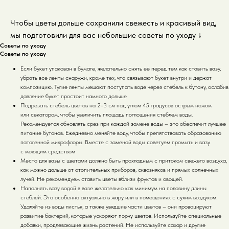
Чтобы цветы дольше сохранили свежесть и красивый вид,
мы подготовили для вас небольшие советы по уходу
↓
Советы по уходу
Советы по уходу
Если букет упакован в бумаге, желательно снять ее перед тем как ставить вазу,
убрать все ленты снаружи, кроме тех, что связывают букет внутри и держат
композицию. Тугие ленты мешают поступать воде через стебель к бутону, ослабив
давление букет простоит намного дольше
Подрезать стебель цветов на 2-3 см под углом 45 градусов острым ножом
или секатором, чтобы увеличить площадь поглощения стеблем воды.
Рекомендуется обновлять срез при каждой замене воды – это обеспечит лучшее
питание бутонов. Ежедневно меняйте воду, чтобы препятствовать образованию
патогенной микрофлоры. Вместе с заменой воды советуем промыть и вазу
с моющим средством
Место для вазы с цветами должно быть прохладным с притоком свежего воздуха,
как можно дальше от отопительных приборов, сквозняков и прямых солнечных
лучей. Не рекомендуем ставить цветы вблизи фруктов и овощей.
Наполнять вазу водой в вазе желательно как минимум на половину длины
стеблей. Это особенно актуально в жару или в помещениях с сухим воздухом.
Удаляйте из воды листья, а также увядшие части цветов – они провоцируют
развитие бактерий, которые ускоряют порчу цветов. Используйте специальные
добавки, продлевающие жизнь растений. Не используйте сахар и другие