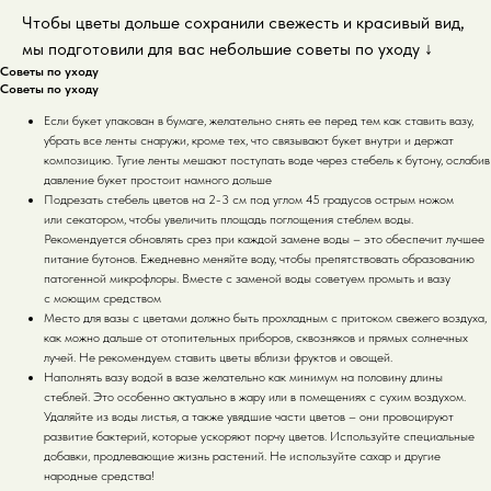
Чтобы цветы дольше сохранили свежесть и красивый вид,
мы подготовили для вас небольшие советы по уходу
↓
Советы по уходу
Советы по уходу
Если букет упакован в бумаге, желательно снять ее перед тем как ставить вазу,
убрать все ленты снаружи, кроме тех, что связывают букет внутри и держат
композицию. Тугие ленты мешают поступать воде через стебель к бутону, ослабив
давление букет простоит намного дольше
Подрезать стебель цветов на 2-3 см под углом 45 градусов острым ножом
или секатором, чтобы увеличить площадь поглощения стеблем воды.
Рекомендуется обновлять срез при каждой замене воды – это обеспечит лучшее
питание бутонов. Ежедневно меняйте воду, чтобы препятствовать образованию
патогенной микрофлоры. Вместе с заменой воды советуем промыть и вазу
с моющим средством
Место для вазы с цветами должно быть прохладным с притоком свежего воздуха,
как можно дальше от отопительных приборов, сквозняков и прямых солнечных
лучей. Не рекомендуем ставить цветы вблизи фруктов и овощей.
Наполнять вазу водой в вазе желательно как минимум на половину длины
стеблей. Это особенно актуально в жару или в помещениях с сухим воздухом.
Удаляйте из воды листья, а также увядшие части цветов – они провоцируют
развитие бактерий, которые ускоряют порчу цветов. Используйте специальные
добавки, продлевающие жизнь растений. Не используйте сахар и другие
народные средства!