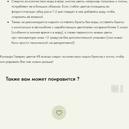
Следите за количеством воды в вазе, многие цветы, например тюльпаны и пионы,
потребляют ее в больших объемах. Если стебли цветов помещены во
флористическую губку, раз в 1-2 дня следует в нее добавлять воду, чтобы
сохранять её влажной.
Также, не рекомендуется надолго оставлять букеты без воды, оставлять букеты
и композиции в автомобиле с неработающим двигателем на время более 5 минут
(особенно в зимнее время и в жару), а также переносить живые цветы
при температуре ниже +2 градусов без дополнительной упаковки (она может
быть просто технической, не декоративной)
Команда Галереи цветов 48 всегда следит за качеством наших букетов и хотим, чтобы
они радовали Вас как можно дольше!
Также вам может понравится ?